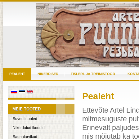
PEALEHT
NIKERDISED
TISLERI- JA TREIMISTÖÖD
KONT
Pealeht
Ettevõte Artel Li
MEIE TOOTED
mitmesuguste puit
Suveniirtooted
Erinevalt paljude
Nikerdatud ikoonid
mis mõjutab ka 
Saunatarvikud