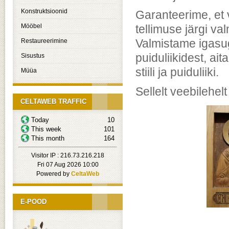
Konstruktsioonid
Garanteerime, et v
Mööbel
tellimuse järgi v
Restaureerimine
Valmistame igasu
puiduliikidest, ai
Sisustus
stiili ja puiduliiki.
Müüa
Sellelt veebilehel
CELTAWEB TRAFFIC
Today
10
This week
101
This month
164
Visitor IP : 216.73.216.218
Fri 07 Aug 2026 10:00
Powered by
CeltaWeb
E-POOD